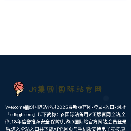
Welcome▓J9国际站登录2025最新版官网-登录-入口-网址
「cdhgjh.com」以下简称：j9国际站备用✔正版官网全站,全
称:,18年信誉推荐安全.保障!九游j9国际站官方网站,会员登录
后,进入全站入口并下载APP,网页与手机版支持电子竞技,真