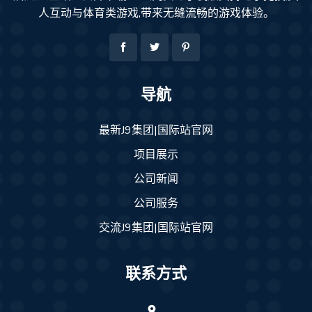
人互动与体育类游戏,带来无缝流畅的游戏体验。
导航
最新J9集团|国际站官网
项目展示
公司新闻
公司服务
交流J9集团|国际站官网
联系方式