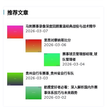
推荐文章
马刺赛事录像深度回顾重温经典战役与战术精华
2026-03-07
里昂对摩纳哥比分
2026-03-06
赛事球员管理部经理_球
队管理者
2026-03-04
贵州自行车赛事_贵州省自行车队
2026-03-03
航模爱好者必看：深入解析国内外赛
事体系技巧与未来趋势
2026-03-02